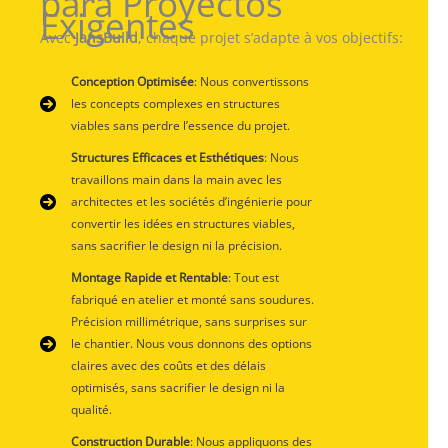
para Proyectos
Exigentes
Avec
JansBuild
, chaque projet s’adapte à vos objectifs:
Conception Optimisée
: Nous convertissons
les concepts complexes en structures
viables sans perdre l’essence du projet.
Structures Efficaces et Esthétiques
: Nous
travaillons main dans la main avec les
architectes et les sociétés d’ingénierie pour
convertir les idées en structures viables,
sans sacrifier le design ni la précision.
Montage Rapide et Rentable
: Tout est
fabriqué en atelier et monté sans soudures.
Précision millimétrique, sans surprises sur
le chantier. Nous vous donnons des options
claires avec des coûts et des délais
optimisés, sans sacrifier le design ni la
qualité.
Construction Durable
: Nous appliquons des