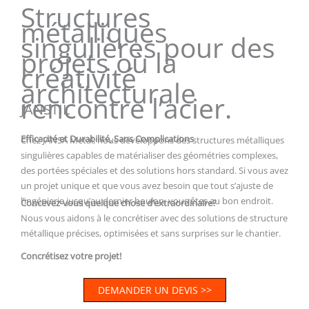
Structures
métalliques
singulières pour des
projets où la
créativité
architecturale
rencontre l’acier.
JANSTIL
Efficacité et Durabilité, Sans Complications
Chez JANSA Metal, nous développons des structures métalliques
singulières capables de matérialiser des géométries complexes,
des portées spéciales et des solutions hors standard. Si vous avez
un projet unique et que vous avez besoin que tout s’ajuste de
l’ingénierie jusqu’au dernier boulon, vous êtes au bon endroit.
Concevez-vous quelque chose d’extraordinaire?
Nous vous aidons à le concrétiser avec des solutions de structure
métallique précises, optimisées et sans surprises sur le chantier.
Concrétisez votre projet!
DEMANDER UN DEVIS >>