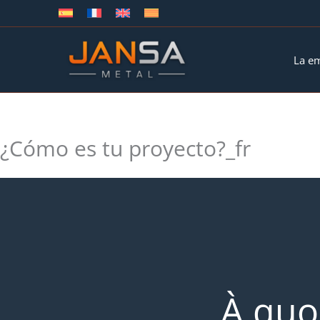
Ir
al
contenido
La e
¿Cómo es tu proyecto?_fr
À quo