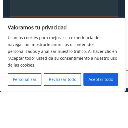
He leído y acepto
el aviso legal y las Condiciones
Valoramos tu privacidad
de uso
, y las
Políticas de Privacidad
y
de Cookies
.
Usamos cookies para mejorar su experiencia de
navegación, mostrarle anuncios o contenidos
personalizados y analizar nuestro tráfico. Al hacer clic en
“Aceptar todo” usted da su consentimiento a nuestro uso
de las cookies.
Personalizar
Rechazar todo
Aceptar todo
P.I. Can Massaguer parcelas 8 a–b