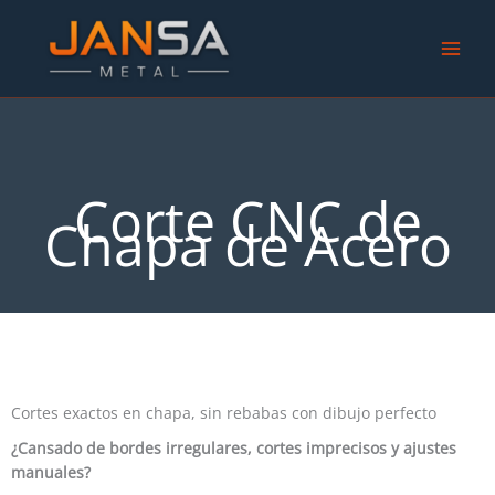
Ir
al
contenido
Corte CNC de
Chapa de Acero
Cortes exactos en chapa, sin rebabas con dibujo perfecto
¿Cansado de bordes irregulares, cortes imprecisos y ajustes
manuales?