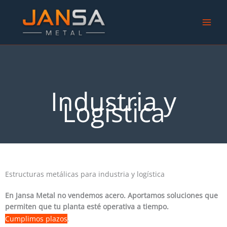
Ir
al
contenido
Industria y
Logística
Estructuras metálicas para industria y logística
En Jansa Metal no vendemos acero. Aportamos soluciones que
permiten que tu planta esté operativa a tiempo.
Cumplimos plazos
.