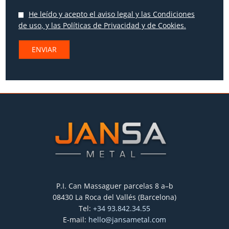
He leído y acepto
el aviso legal y las Condiciones
de uso
, y las
Políticas de Privacidad
y
de Cookies
.
P.I. Can Massaguer parcelas 8 a–b
08430 La Roca del Vallés (Barcelona)
Tel:
+34 93.842.34.55
E-mail:
hello@jansametal.com