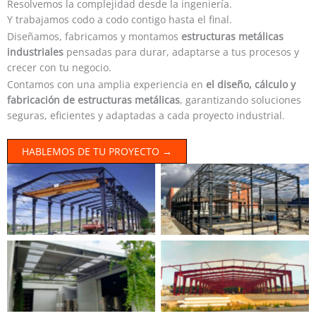
Resolvemos la complejidad desde la ingeniería.
Y trabajamos codo a codo contigo hasta el final.
Diseñamos, fabricamos y montamos
estructuras metálicas
industriales
pensadas para durar, adaptarse a tus procesos y
crecer con tu negocio.
Contamos con una amplia experiencia en
el diseño, cálculo y
fabricación de estructuras metálicas
, garantizando soluciones
seguras, eficientes y adaptadas a cada proyecto industrial.
HABLEMOS DE TU PROYECTO →
Sin leyenda
Sin leyenda
Sin leyenda
Sin leyenda