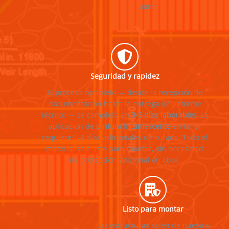
obra.
Seguridad y rapidez
El proceso completo — desde la recepción de
documentación hasta la entrega del informe
técnico — se completa en
3-5 días laborables
. La
aplicación de
pintura intumescente
en taller
requiere 1-2 días adicionales de curado. Todo el
material sale listo para montar, sin necesidad
de protección adicional en obra.
Listo para montar
Las estructuras salen de nuestra