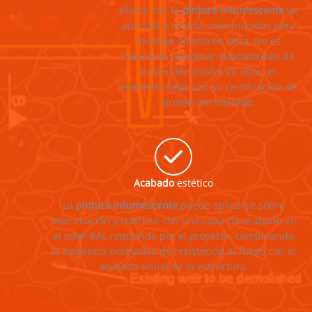
planta con la
pintura intumescente
ya
aplicada y curada, mecanizadas para
montaje directo en obra. No es
necesario coordinar subcontratas de
protección pasiva en obra, el
elemento llega con su certificación de
protección incluida.
Acabado
estético
La
pintura intumescente
puede aplicarse sobre
imprimación y cubrirse con una capa de acabado en
el color RAL requerido por el proyecto, combinando
la exigencia normativa de resistencia al fuego con el
acabado visual de la estructura.