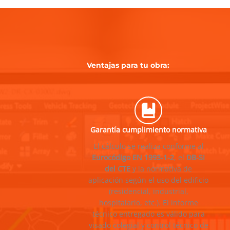
Ventajas para tu obra
:
Garantía cumplimiento normativa
El cálculo se realiza conforme al
Eurocódigo EN 1993-1-2
, el
DB-SI
del CTE
y la normativa de
aplicación según el uso del edificio
(residencial, industrial,
hospitalario, etc.). El informe
técnico entregado es válido para
visado colegial y control técnico de