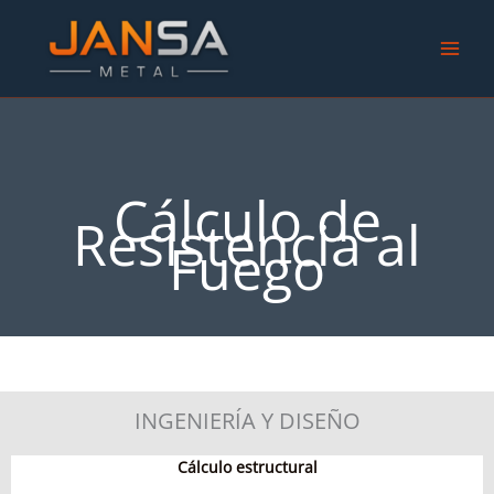
Ir
al
contenido
Cálculo de
Resistencia al
Fuego
INGENIERÍA Y DISEÑO
Cálculo estructural