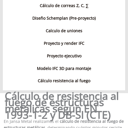
Cálculo de correas Z, C,
∑
Diseño Schemplan (Pre-proyecto)
Calculo de uniones
Proyecto y render IFC
Proyecto ejecutivo
Modelo IFC 3D para montaje
Cálculo resistencia al fuego
Cálculo de resistencia al
fuego de estructuras
metálicas según EN
1993-1-2 y DB-SI (CTE)
En Jansa Metal realizamos el
cálculo de resistencia al fuego de
estructuras metálicas
, determinando cuántos minutos resiste