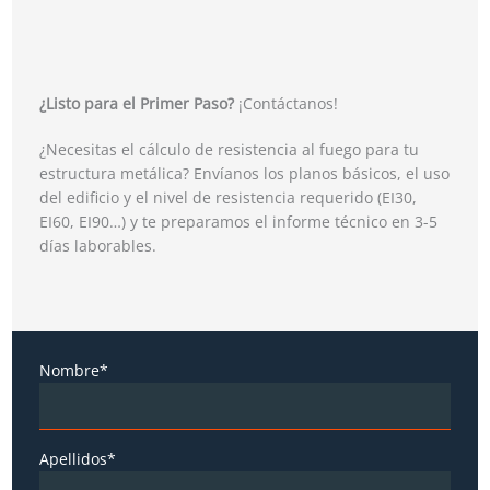
¿Listo para el Primer Paso?
¡Contáctanos!
¿Necesitas el cálculo de resistencia al fuego para tu
estructura metálica? Envíanos los planos básicos, el uso
del edificio y el nivel de resistencia requerido (EI30,
EI60, EI90…) y te preparamos el informe técnico en 3-5
días laborables.
Nombre*
Apellidos*