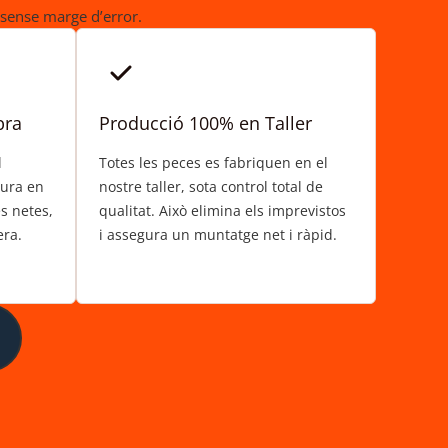
 sense marge d’error.
bra
Producció 100% en Taller
l
Totes les peces es fabriquen en el
dura en
nostre taller, sota control total de
s netes,
qualitat. Això elimina els imprevistos
era.
i assegura un muntatge net i ràpid.