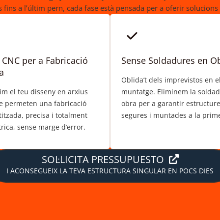
 fins a l’últim pern, cada fase està pensada per a oferir solucions
 CNC per a Fabricació
Sense Soldadures en O
a
Oblida’t dels imprevistos en e
im el teu disseny en arxius
muntatge. Eliminem la solda
 permeten una fabricació
obra per a garantir estructure
itzada, precisa i totalment
segures i muntades a la prim
trica, sense marge d’error.
SOL·LICITA PRESSUPUESTO
I ACONSEGUEIX LA TEVA ESTRUCTURA SINGULAR EN POCS DIES