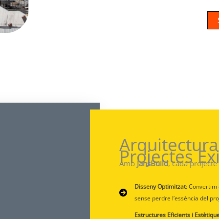
Arquitectura 
Projectes Ex
Amb
JansBuild
, cada projecte 
Disseny Optimitzat
: Convertim
sense perdre l’essència del pro
Estructures Eficients i Estètiqu