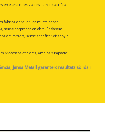
es en estructures viables, sense sacrificar
 es fabrica en taller i es munta sense
ica, sense sorpreses en obra. Et donem
ps optimitzats, sense sacrificar disseny ni
em processos eficients, amb baix impacte
cia, Jansa Metall garanteix resultats sòlids i