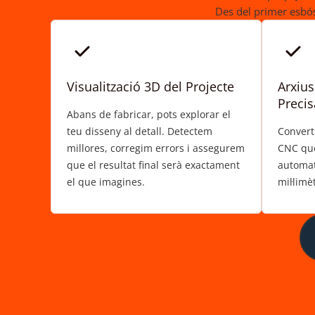
Des del primer esbós
Visualització 3D del Projecte
Arxius
Precis
Abans de fabricar, pots explorar el
teu disseny al detall. Detectem
Convert
millores, corregim errors i assegurem
CNC que
que el resultat final serà exactament
automat
el que imagines.
mil·limè