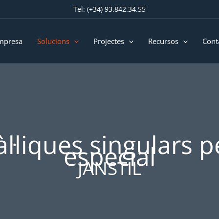
Tel:
(+34) 93.842.34.55
mpresa
Solucions
Projectes
Recursos
Cont
l·liques singulars p
especial
JANSTIL