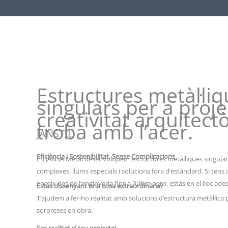
Estructures metàl·li
singulars per a proje
creativitat arquitect
troba amb l’acer.
JANSTIL
Eficiència i Sostenibilitat, Sense Complicacions
En JANSA Metal desenvolupem estructures metàl·liques singular
complexes, llums especials i solucions fora d’estàndard. Si tens 
encaix des de l’enginyeria fins a l’últim pern, estàs en el lloc ade
Estàs dissenyant una cosa extraordinària?
T’ajudem a fer-ho realitat amb solucions d’estructura metàl·lica 
sorpreses en obra.
Fes realitat el teu projecte!