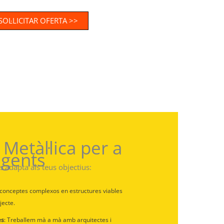
SOL·LICITAR OFERTA >>
Metàl·lica per a
igents
s’adapta als teus objectius:
 conceptes complexos en estructures viables
jecte.
es
: Treballem mà a mà amb arquitectes i