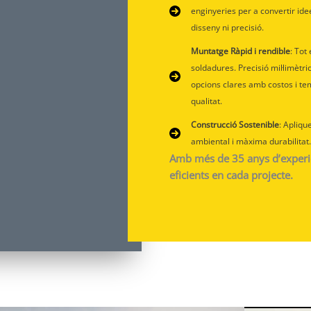
enginyeries per a convertir ide
disseny ni precisió.
Muntatge Ràpid i rendible
: Tot
soldadures. Precisió mil·limètr
opcions clares amb costos i tem
qualitat.
Construcció Sostenible
: Apliqu
ambiental i màxima durabilitat.
Amb més de 35 anys d’experièn
eficients en cada projecte.