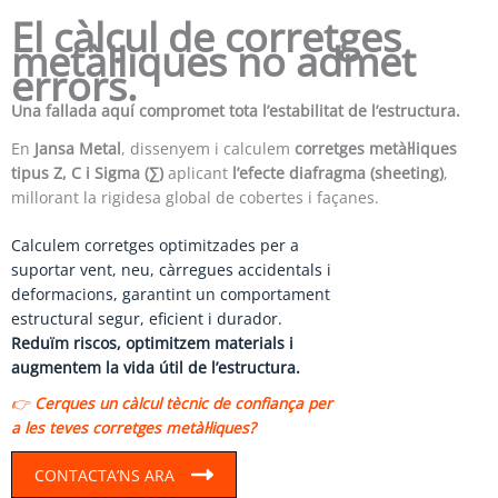
El càlcul de corretges
metàl·liques no admet
errors.
Una fallada aquí compromet tota l’estabilitat de l’estructura.
En
Jansa Metal
, dissenyem i calculem
corretges metàl·liques
tipus Z, C i Sigma (∑)
aplicant
l’efecte diafragma (sheeting)
,
millorant la rigidesa global de cobertes i façanes.
Calculem corretges optimitzades per a
suportar vent, neu, càrregues accidentals i
deformacions, garantint un comportament
estructural segur, eficient i durador.
Reduïm riscos, optimitzem materials i
augmentem la vida útil de l’estructura.
👉
Cerques un càlcul tècnic de confiança per
a les teves corretges metàl·liques?
CONTACTA’NS ARA