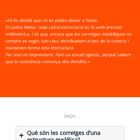
«Hi ha detalls que no es poden deixar a l’atzar.
En Jansa Metal, cada càlcul estructural es fa amb precisió
mil·limètrica. I és que, encara que les corretges metàl·liques no
sempre es vegin, són clau: distribueixen el pes de la coberta i
mantenen ferma tota l’estructura.
Per això no improvisem. Fem un estudi rigorós, perquè sabem
que la resistència comença des d’endins.»
FAQ’s
Què són les corretges d’una
estructura meàl·lica?