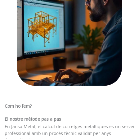
Com ho fem?
El nostre mètode pas a pas
En Jansa Metal, el càlcul de corretges metàl·liques és un servei
professional amb un procés tècnic validat per anys