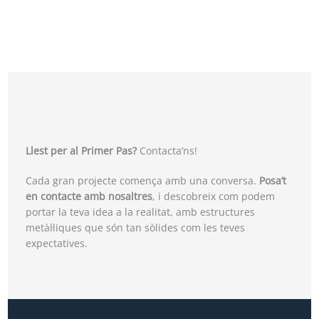
Llest per al Primer Pas?
Contacta’ns!
Cada gran projecte comença amb una conversa.
Posa’t
en contacte amb nosaltres
, i descobreix com podem
portar la teva idea a la realitat, amb estructures
metàl·liques que són tan sòlides com les teves
expectatives.