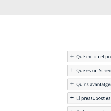
Què inclou el pre
Què és un Schem
Quins avantatges
El pressupost e