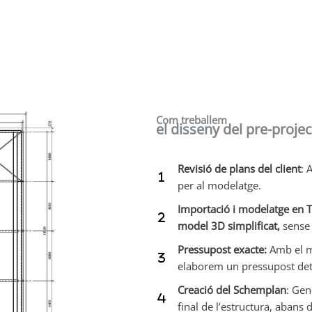
Com treballem
el disseny del pre-proje
Revisió de plans del client
: 
per al modelatge.
Importació i modelatge en T
model 3D simplificat,
sense 
Pressupost exacte:
Amb el mo
elaborem un pressupost deta
Creació del Schemplan
: Ge
final de l’estructura, abans d