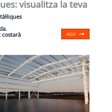
ues: visualitza la teva
àl·liques
da.
 costarà
AQUÍ