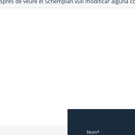
sprés de veure el Schemplan vull modificar alguna c
Nom*