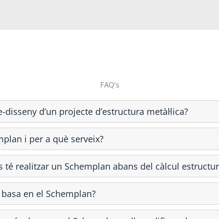
FAQ’s
-disseny d’un projecte d’estructura metàl·lica?
plan i per a què serveix?
 té realitzar un Schemplan abans del càlcul estructur
s basa en el Schemplan?