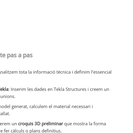
cte pas a pas
Analitzem tota la informació tècnica i definim l’essencial
ekla
: Inserim les dades en Tekla Structures i creem un
unions.
del generat, calculem el material necessari i
llat.
nerem un
croquis 3D preliminar
que mostra la forma
e fer càlculs o plans definitius.