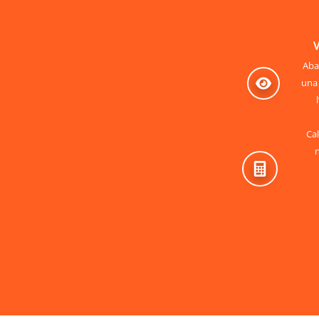
V
Aban
una 
Cal
n