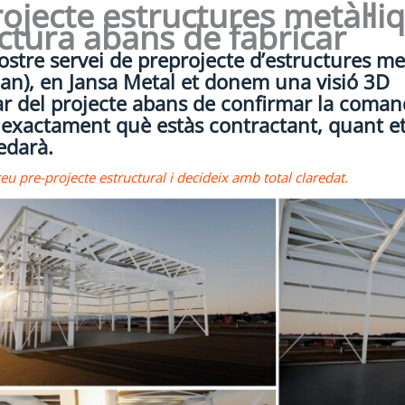
ojecte estructures metàl·liq
ctura abans de fabricar
stre servei de preprojecte d’estructures met
an), en Jansa Metal et donem una visió 3D
ar del projecte abans de confirmar la coman
 exactament què estàs contractant, quant et
edarà.
el teu pre-projecte estructural i decideix amb total claredat.