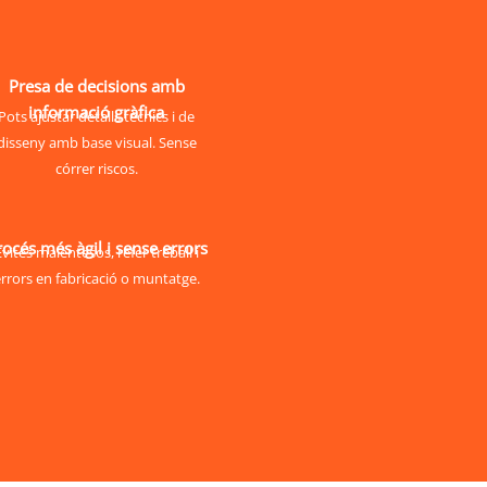
Presa de decisions amb
informació
gràfica
Pots ajustar detalls tècnics i de
disseny amb base visual. Sense
córrer riscos.
rocés més àgil i sense errors
Evites malentesos, refer treball i
rrors en fabricació o muntatge.