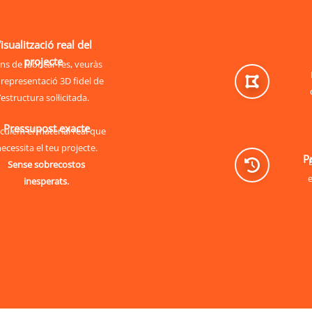
isualització real del
projecte
s de fabricar res, veuràs
representació 3D fidel de
l’estructura sol·licitada.
Pressupost exacte
culem el material real que
ecessita el teu projecte.
P
Sense sobrecostos
e
inesperats.