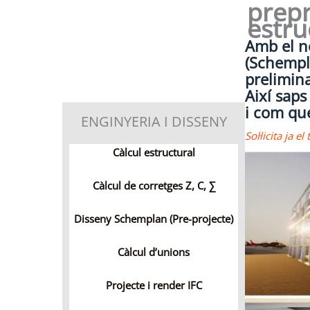
prepr
estru
Amb el no
(Schempl
prelimin
Així saps
i com qu
ENGINYERIA I DISSENY
Sol·licita ja 
Càlcul estructural
Càlcul de corretges Z, C,
∑
Disseny Schemplan (Pre-projecte)
Càlcul d’unions
Projecte i render IFC