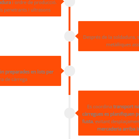
adura
i ordre de producció.
s penetrants i ultrasons
Després de la soldadura, s’
metàl·liques as
ón preparades en lots per
era de càrrega
Es coordina
transport na
càrregues es planifiquen p
fusta
, evitant desplaçamen
mercaderia arriba ín