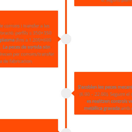
e corrons i transfer a les
rforació: perfils ≤ 350×350
 plasma
(fins a 1.200×600
s.
La peces de sortida són
adrecen per corrons/transfer
na de fabricacion
S’acoblen les peces mecan
(6.00 – 22.00). Seguint el 
es realitzen controls v
metàl·lica gravada
amb e