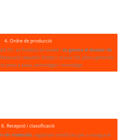
4. Ordre de producció
l IFC, es finalitza el model i
es genera el dossier de
d’execució requerit: llistats i arxius CN, plans generals,
ans peça a peça, ancoratges i muntatge.
6. Recepció i classificació
n els materials
, registrant certificats per a assegurar