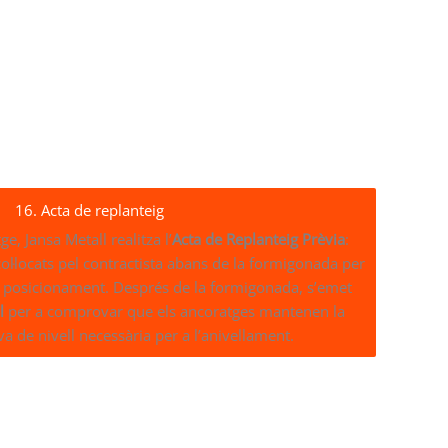
16. Acta de replanteig
e, Jansa Metall realitza l’
Acta de Replanteig Prèvia
:
ol·locats pel contractista abans de la formigonada per
te posicionament. Després de la formigonada, s’emet
l
per a comprovar que els ancoratges mantenen la
rva de nivell necessària per a l’anivellament.