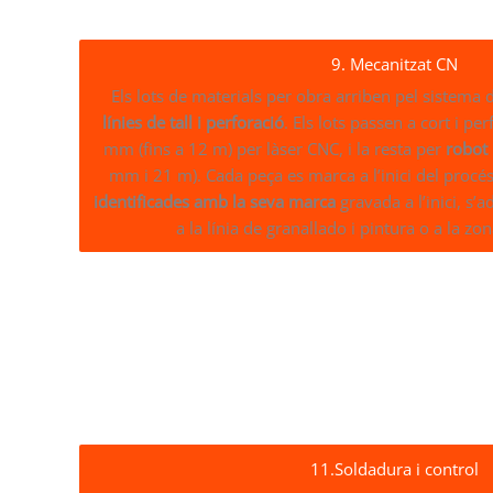
9. Mecanitzat CN
Els lots de materials per obra arriben pel sistema d
línies de tall i perforació
. Els lots passen a cort i pe
mm (fins a 12 m) per làser CNC, i la resta per
robot
mm i 21 m). Cada peça es marca a l’inici del procé
identificades amb la seva marca
gravada a l’inici, s’
a la línia de granallado i pintura o a la zo
11.Soldadura i control