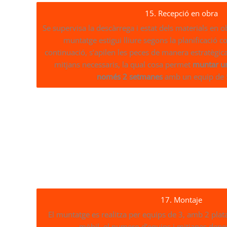
15. Recepció en obra
Se supervisa la descàrrega i estat dels materials en ob
muntatge estigui lliure segons la planificació c
continuació, s’apilen les peces de manera estratègica i
mitjans necessaris, la qual cosa permet
muntar u
només 2 setmanes
amb un equip de 
17. Montaje
El muntatge es realitza per equips de 3, amb 2 pla
mòbil, el numero d’equips i mitjanes depe