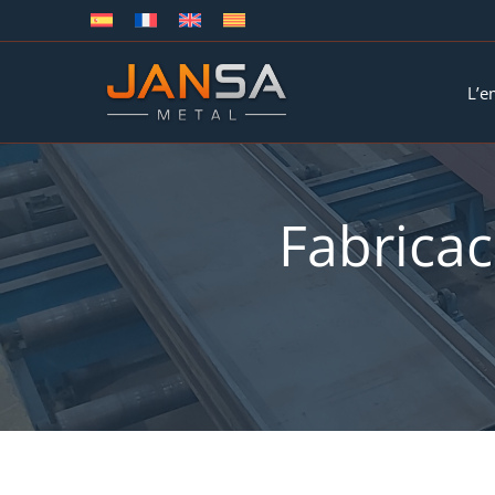
Vés
al
contingut
L’e
Fabricac