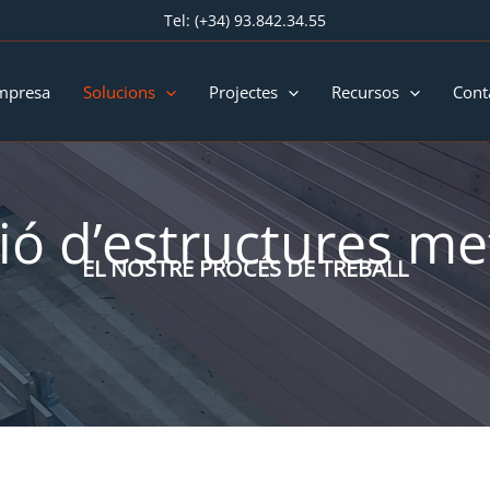
Tel:
(+34) 93.842.34.55
mpresa
Solucions
Projectes
Recursos
Cont
ió d’estructures met
EL NOSTRE PROCÉS DE TREBALL