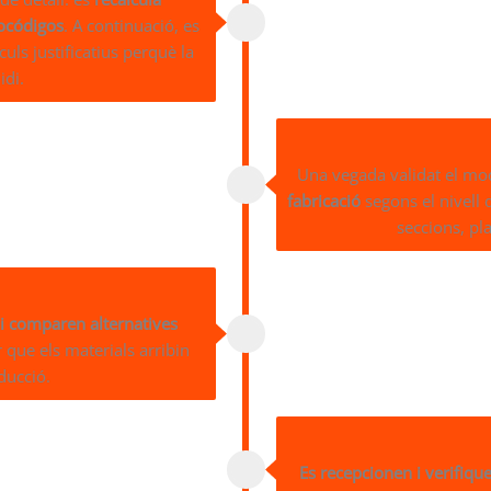
ocódigos
. A continuació, es
ls justificatius perquè la
idi.
Una vegada validat el mode
fabricació
segons el nivell 
seccions, pl
 i comparen alternatives
 que els materials arribin
ducció.
Es recepcionen i verifique