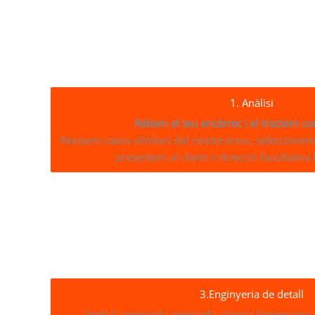
1. Anàlisi
Rebem el teu encàrrec i el tractem c
Revisem casos similars del nostre arxiu, seleccionem 
presentem al client o direcció facultativa 
3.Enginyeria de detall
Amb la comanda aprovada, s’inicia l’enginyeria 