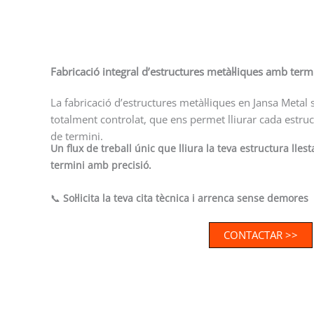
Fabricació integral d’estructures metàl·liques amb termi
La fabricació d’estructures metàl·liques en Jansa Metal 
totalment controlat, que ens permet lliurar cada estruct
de termini.
Un flux de treball únic que lliura la teva estructura lle
termini amb precisió.
📞
Sol·licita la teva cita tècnica i arrenca sense demores
CONTACTAR >>