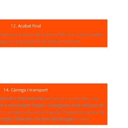
12. Acabat final
aplica el sistema de pintura i RAL triat. Les etiquetes
seguren la traçabilitat de cada component.
14. Càrrega i transport
cional o internacional
per camió o contenidor. Les
er a maximitzar l’espai i s’asseguren amb reforços de
ts i accidents durant el trajecte. D’aquesta manera,
la
tegra i llista per a la seva descàrrega
en obra.