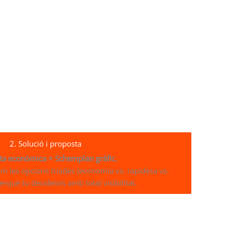
2. Solució i proposta
ta econòmica + Schemplan gràfic.
m les opcions triades (economia vs. rapidesa vs.
perquè tu decideixis amb total visibilitat.