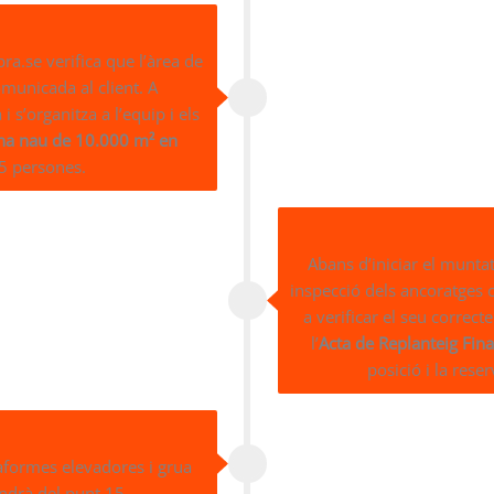
ra.se verifica que l’àrea de
omunicada al client. A
 s’organitza a l’equip i els
na nau de 10.000 m² en
5 persones.
Abans d’iniciar el muntatg
inspecció dels ancoratges c
a verificar el seu correc
l’
Acta de Replanteig Fina
posició i la rese
taformes elevadores i grua
ndrà del punt 15