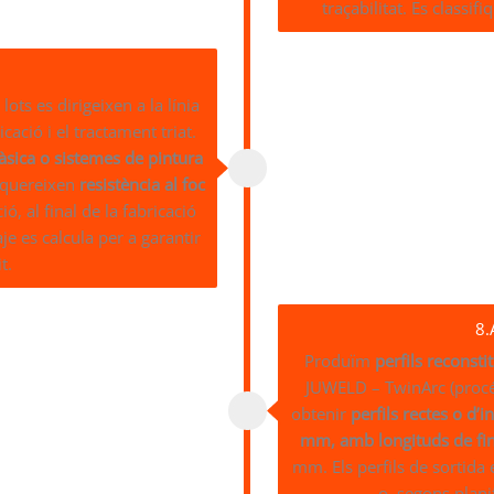
traçabilitat. Es classif
lots es dirigeixen a la línia
cació i el tractament triat.
àsica o sistemes de pintura
requereixen
resistència al foc
ó, al final de la fabricació
je es calcula per a garantir
t.
8.
Produïm
perfils reconsti
JUWELD – TwinArc (procés
obtenir
perfils rectes o d’i
mm, amb longituds de fi
mm. Els perfils de sortida
o, segons plani