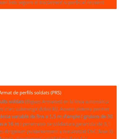
iquen lots segons el tractament superficial requerit
Armat de perfils soldats (PRS)
tuïts soldats
(Bigues Armades) en la línia automàtica
 d’arc submergit doble fil). Aquest sistema permet
nèrcia variable de fins a 1,5 m d’ample i gruixos de 30
ns a 16 m
i penetració de soldadura garantida de 3,1
 es dirigeixen posteriorment a mecanitzat CNC (fase 9)
ficació, directament a soldadura (fase 11).