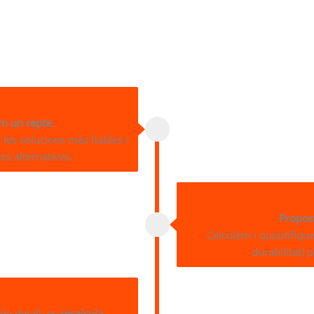
om un repte.
les solucions més fiables i
les alternatives.
Propos
Calculem i quantifique
durabilitat) 
de detall: es
recalcula