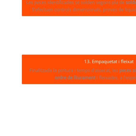
Les peces identificades se solden segons pla de
sold
S’efectuen controls dimensionals, proves de líquid
13. Empaquetat i fleixat
Finalitzada la pintura i temps d’assecat, les
peces s
ordre de lliurament
i fleixades, a l’esp