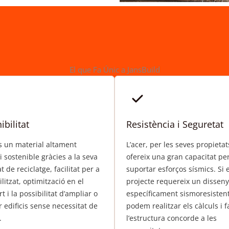
El que Fa Únic a JansBuild
ibilitat
Resistència i Seguretat
és un material altament
L’acer, per les seves propietat
 i sostenible gràcies a la seva
ofereix una gran capacitat pe
t de reciclatge, facilitat per a
suportar esforços sísmics. Si e
ilitzat, optimització en el
projecte requereix un disseny
t i la possibilitat d’ampliar o
específicament sismoresistent
 edificis sense necessitat de
podem realitzar els càlculs i f
.
l’estructura concorde a les