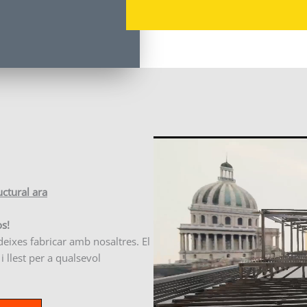
ructural ara
os!
ideixes fabricar amb nosaltres. El
 llest per a qualsevol