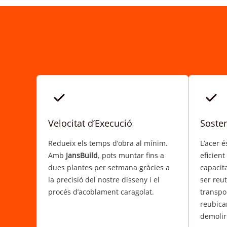
Velocitat d’Execució
Sosten
Redueix els temps d’obra al mínim.
L’acer 
Amb
JansBuild
, pots muntar fins a
eficient
dues plantes per setmana gràcies a
capacita
la precisió del nostre disseny i el
ser reut
procés d’acoblament caragolat.
transpor
reubicar
demolir