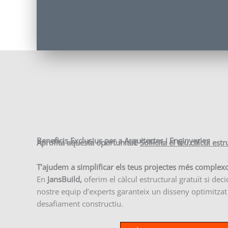
Beneficis Exclusius per a Arquitectes i Enginyeries
Aprofita aquesta oportunitat!
Sol·licita el teu càlcul est
T’ajudem a simplificar els teus projectes més complex
En
JansBuild,
oferim el càlcul estructural gratuït si dec
nostre equip d’experts garanteix un disseny optimitzat i
desafiament constructiu.