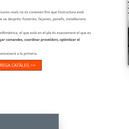
mesures reals no es coneixen fins que l’estructura està
 ve després: fusteries, façanes, panells, instal·lacions.
il·limètrica, el que està en el pla és exactament el que es
ar comandes, coordinar proveïdors, optimitzar el
 encaixarà a la primera.
REGA CATÀLEG >>