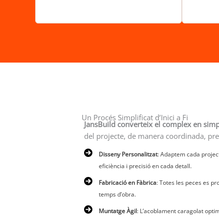
Un Procés Simplificat d’Inici a Fi
JansBuild
converteix el complex en simp
del projecte, de manera coordinada, preci
Disseny Personalitzat
: Adaptem cada project
eficiència i precisió en cada detall.
Fabricació en Fàbrica
: Totes les peces es p
temps d’obra.
Muntatge Àgil
: L’acoblament caragolat optim