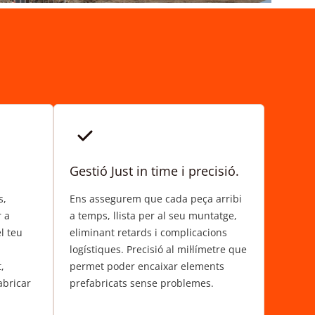
Gestió Just in time i precisió.
s,
Ens assegurem que cada peça arribi
r a
a temps, llista per al seu muntatge,
l teu
eliminant retards i complicacions
logístiques. Precisió al mil·límetre que
,
permet poder encaixar elements
abricar
prefabricats sense problemes.