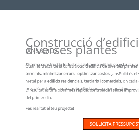
Construcció d’edific
diverses plantes
JANSBUILD
Sistema constructiu industrialitzat per a edificis en estructura
Quan es tracta de la construcció
d’edificis de diverses plantes
terminis, minimitzar errors i optimitzar costos
. JansBuild és e
Metal per a
edificis residencials, terciaris i comercials
, on cada
precisió en taller i arriba a obra llest per al seu muntatge.
El resultat és una o
bra més ràpida, controlada i sense improvi
del primer dia.
Fes realitat el teu projecte!
SOL·LICITA PRESSUPOS