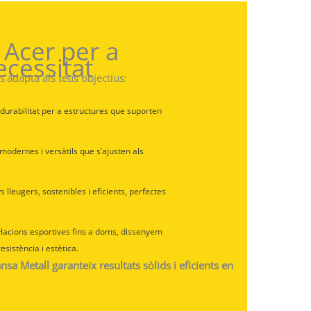
 Acer per a
cessitat
s’adapta als teus objectius:
 durabilitat per a estructures que suporten
 modernes i versàtils que s’ajusten als
s lleugers, sostenibles i eficients, perfectes
al·lacions esportives fins a doms, dissenyem
sistència i estètica.
sa Metall garanteix resultats sòlids i eficients en