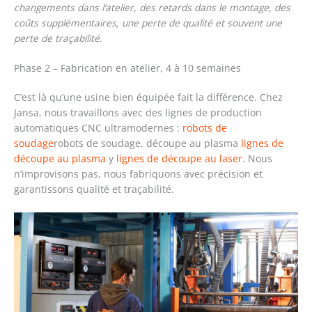
changements dans l’atelier, des retards dans le montage, des
coûts supplémentaires, une perte de qualité et souvent une
perte de traçabilité.
Phase 2 – Fabrication en atelier, 4 à 10 semaines
C’est là qu’une usine bien équipée fait la différence. Chez
Jansa, nous travaillons avec des lignes de production
automatiques CNC ultramodernes :
robots de
soudage
robots de soudage, découpe au plasma
lignes de
découpe au plasma
y
lignes de découpe au laser
. Nous
n’improvisons pas, nous fabriquons avec précision et
garantissons qualité et traçabilité.