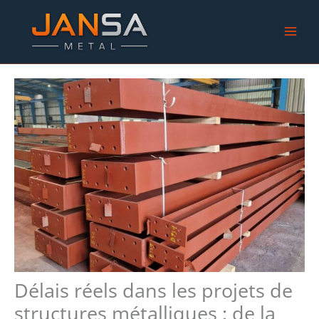
Aller
au
contenu
Délais réels dans les projets de
structures métalliques : de la