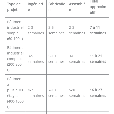
Total
Type de
Ingénieri
Fabricatio
Assemblé
approxim
projet
e
n
e
atif
Bâtiment
industriel
2-3
3-5
2-3
7 à 11
simple
semaines
semaines
semaines
semaines
(60-100 t)
Bâtiment
industriel
3-5
5-10
3-6
11 à 21
complexe
semaines
semaines
semaines
semaines
(200-800
t)
Bâtiment
à
plusieurs
4-7
7-10
5-10
16 à 27
étages
semaines
semaines
semaines
semaines
(400-1000
t)