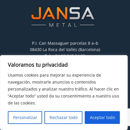
P.I. Can Massaguer parcelas 8 a–b
08430 La Roca del Vallés (Barcelona)
Tel:
+34 93.842.34.55
E-mail:
hello@jansametal.com
Valoramos tu privacidad
Usamos cookies para mejorar su experiencia de
Politiques et attention
navegación, mostrarle anuncios o contenidos
personalizados y analizar nuestro tráfico. Al hacer clic en
Mentions Légales
“Aceptar todo” usted da su consentimiento a nuestro uso
Politique en matière de cookies
de las cookies.
Politique de confidentialité
Personalizar
Rechazar todo
Aceptar todo
Quel est votre projet ?
Calcul de structure