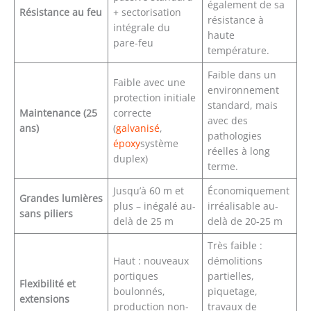
également de sa
Résistance au feu
+ sectorisation
résistance à
intégrale du
haute
pare-feu
température.
Faible dans un
Faible avec une
environnement
protection initiale
standard, mais
Maintenance (25
correcte
avec des
ans)
(
galvanisé
,
pathologies
époxy
système
réelles à long
duplex)
terme.
Jusqu’à 60 m et
Économiquement
Grandes lumières
plus – inégalé au-
irréalisable au-
sans piliers
delà de 25 m
delà de 20-25 m
Très faible :
Haut : nouveaux
démolitions
portiques
partielles,
Flexibilité et
boulonnés,
piquetage,
extensions
production non-
travaux de