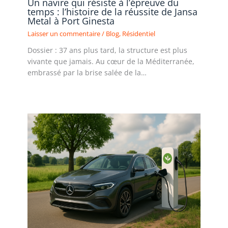
Un navire qui résiste à l’épreuve du
temps : l’histoire de la réussite de Jansa
Metal à Port Ginesta
Laisser un commentaire
/
Blog
,
Résidentiel
Dossier : 37 ans plus tard, la structure est plus
vivante que jamais. Au cœur de la Méditerranée,
embrassé par la brise salée de la…
Lire la suite »