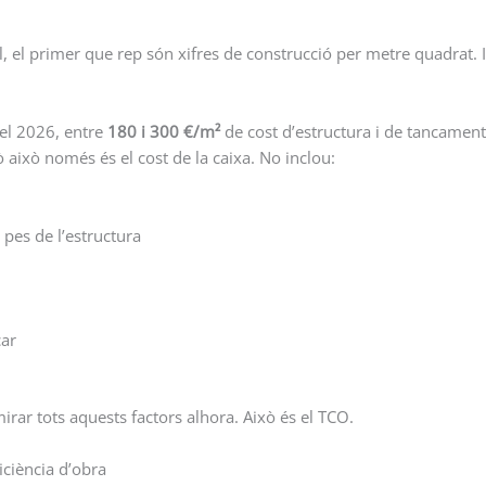
el primer que rep són xifres de construcció per metre quadrat. I 
el 2026, entre
180 i 300 €/m²
de cost d’estructura i de tancament
rò això només és el cost de la caixa. No inclou:
 pes de l’estructura
car
rar tots aquests factors alhora. Això és el TCO.
ficiència d’obra