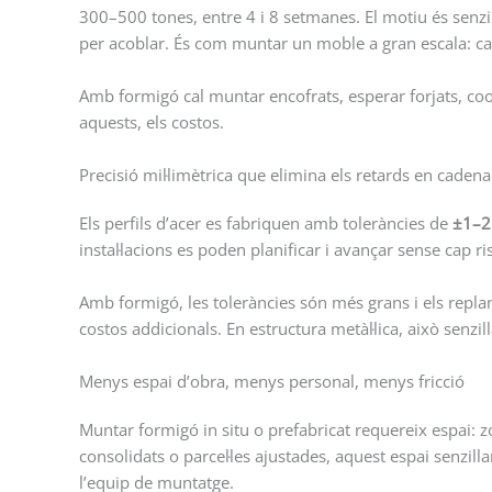
300–500 tones, entre 4 i 8 setmanes. El motiu és senzill: 
per acoblar. És com muntar un moble a gran escala: cad
Amb formigó cal muntar encofrats, esperar forjats, coor
aquests, els costos.
Precisió mil·limètrica que elimina els retards en cadena
Els perfils d’acer es fabriquen amb toleràncies de
±1–
instal·lacions es poden planificar i avançar sense cap r
Amb formigó, les toleràncies són més grans i els repla
costos addicionals. En estructura metàl·lica, això senzi
Menys espai d’obra, menys personal, menys fricció
Muntar formigó in situ o prefabricat requereix espai: z
consolidats o parcel·les ajustades, aquest espai senzill
l’equip de muntatge.