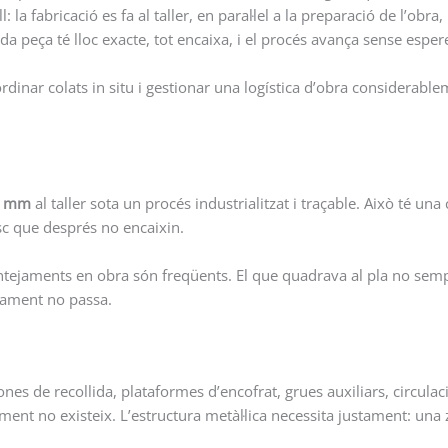
la fabricació es fa al taller, en paral·lel a la preparació de l’obra,
a peça té lloc exacte, tot encaixa, i el procés avança sense esper
dinar colats in situ i gestionar una logística d’obra considerabl
2 mm
al taller sota un procés industrialitzat i traçable. Això té una
isc que després no encaixin.
ntejaments en obra són freqüents. El que quadrava al pla no sempr
llament no passa.
ones de recollida, plataformes d’encofrat, grues auxiliars, circula
ament no existeix. L’estructura metàl·lica necessita justament: una