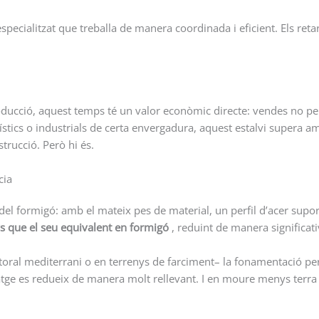
specialitzat que treballa de manera coordinada i eficient. Els ret
cció, aquest temps té un valor econòmic directe: vendes no perdud
stics o industrials de certa envergadura, aquest estalvi supera amb
rucció. Però hi és.
cia
la del formigó: amb el mateix pes de material, un perfil d’acer su
ys que el seu equivalent en formigó
, reduint de manera significat
litoral mediterrani o en terrenys de farciment– la fonamentació p
atge es redueix de manera molt rellevant. I en moure menys terra 