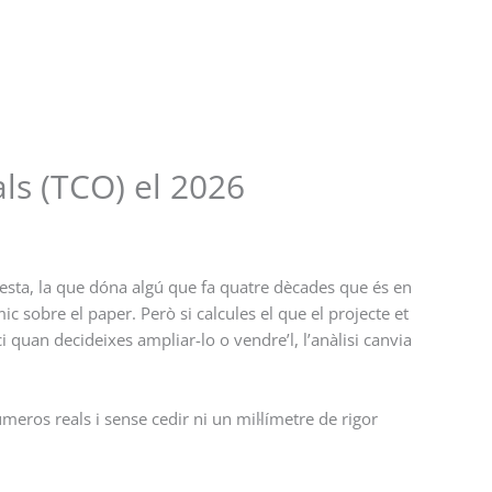
als (TCO) el 2026
sta, la que dóna algú que fa quatre dècades que és en
 sobre el paper. Però si calcules el que el projecte et
 quan decideixes ampliar-lo o vendre’l, l’anàlisi canvia
eros reals i sense cedir ni un mil·límetre de rigor