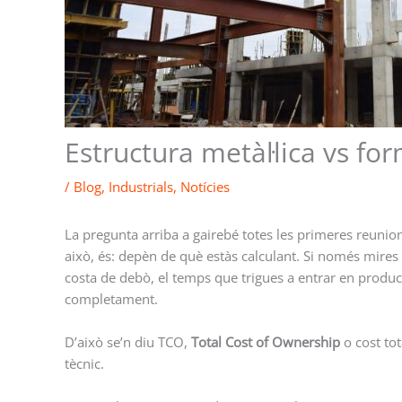
Estructura metàl·lica vs fo
/
Blog
,
Industrials
,
Notícies
La pregunta arriba a gairebé totes les primeres reunio
això, és: depèn de què estàs calculant. Si només mires 
costa de debò, el temps que trigues a entrar en producc
completament.
D’això se’n diu TCO,
Total Cost of Ownership
o cost tot
tècnic.