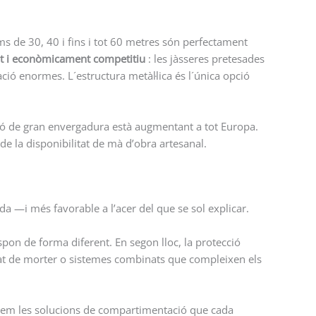
lums de 30, 40 i fins i tot 60 metres són perfectament
nt i econòmicament competitiu
: les jàsseres pretesades
ió enormes. L´estructura metàl·lica és l´única opció
migó de gran envergadura està augmentant a tot Europa.
de la disponibilitat de mà d’obra artesanal.
da —i més favorable a l’acer del que se sol explicar.
pon de forma diferent. En segon lloc, la protecció
ctat de morter o sistemes combinats que compleixen els
utem les solucions de compartimentació que cada