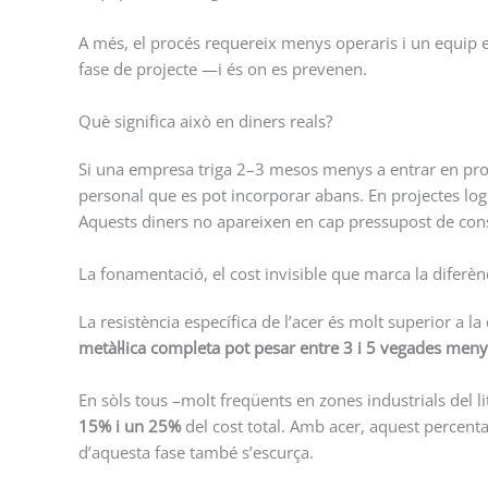
A més, el procés requereix menys operaris i un equip e
fase de projecte —i és on es prevenen.
Què significa això en diners reals?
Si una empresa triga 2–3 mesos menys a entrar en produ
personal que es pot incorporar abans. En projectes logí
Aquests diners no apareixen en cap pressupost de const
La fonamentació, el cost invisible que marca la diferèn
La resistència específica de l’acer és molt superior a 
metàl·lica completa pot pesar entre 3 i 5 vegades men
En sòls tous –molt freqüents en zones industrials del 
15% i un 25%
del cost total. Amb acer, aquest percent
d’aquesta fase també s’escurça.