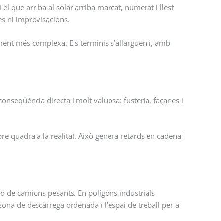
 i el que arriba al solar arriba marcat, numerat i llest
es ni improvisacions.
ement més complexa. Els terminis s’allarguen i, amb
 conseqüència directa i molt valuosa: fusteria, façanes i
e quadra a la realitat. Això genera retards en cadena i
ció de camions pesants. En polígons industrials
 zona de descàrrega ordenada i l’espai de treball per a