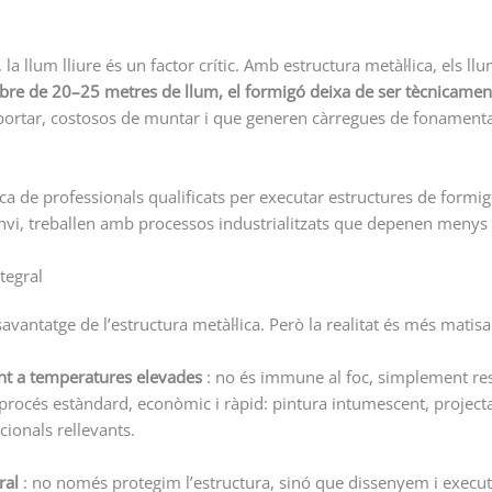
la llum lliure és un factor crític. Amb estructura metàl·lica, els l
bre de 20–25 metres de llum, el formigó deixa de ser tècnicame
sportar, costosos de muntar i que generen càrregues de fonamentac
anca de professionals qualificats per executar estructures de for
canvi, treballen amb processos industrialitzats que depenen menys 
tegral
vantatge de l’estructura metàl·lica. Però la realitat és més matisa
ent a temperatures elevades
: no és immune al foc, simplement res
un procés estàndard, econòmic i ràpid: pintura intumescent, proje
ionals rellevants.
ral
: no només protegim l’estructura, sinó que dissenyem i exec