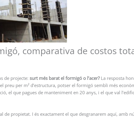
rmigó, comparativa de costos tot
ns de projecte:
surt més barat el formigó o l’acer?
La resposta hone
el preu per m² d’estructura, potser el formigó sembli més econòmic
ió, el que pagues de manteniment en 20 anys, i el que val l’edifici
al de propietat. I és exactament el que desgranarem aquí, amb núm