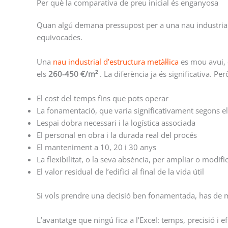
Per què la comparativa de preu inicial és enganyosa
Quan algú demana pressupost per a una nau industrial, 
equivocades.
Una
nau industrial d’estructura metàl·lica
es mou avui, 
els
260-450 €/m²
. La diferència ja és significativa. Pe
El cost del temps fins que pots operar
La fonamentació, que varia significativament segons el
Lespai dobra necessari i la logística associada
El personal en obra i la durada real del procés
El manteniment a 10, 20 i 30 anys
La flexibilitat, o la seva absència, per ampliar o modifi
El valor residual de l’edifici al final de la vida útil
Si vols prendre una decisió ben fonamentada, has de mi
L’avantatge que ningú fica a l’Excel: temps, precisió i e