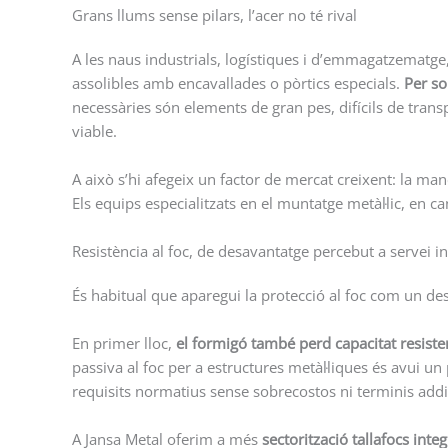
Grans llums sense pilars, l’acer no té rival
A les naus industrials, logístiques i d’emmagatzematge, 
assolibles amb encavallades o pòrtics especials.
Per so
necessàries són elements de gran pes, difícils de tran
viable.
A això s’hi afegeix un factor de mercat creixent: la m
Els equips especialitzats en el muntatge metàl·lic, en 
Resistència al foc, de desavantatge percebut a servei in
És habitual que aparegui la protecció al foc com un desa
En primer lloc,
el formigó també perd capacitat resist
passiva al foc per a estructures metàl·liques és avui 
requisits normatius sense sobrecostos ni terminis addic
A Jansa Metal oferim a més
sectorització tallafocs integ