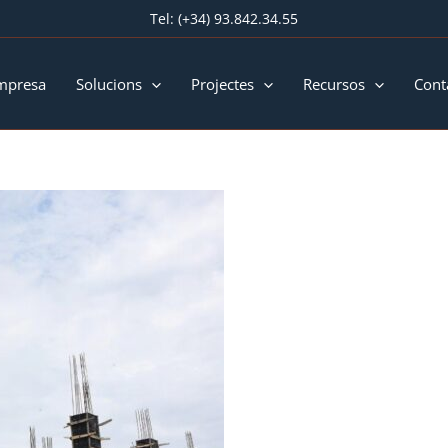
Tel:
(+34) 93.842.34.55
mpresa
Solucions
Projectes
Recursos
Cont