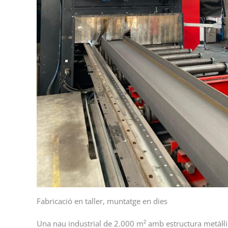
Fabricació en taller, muntatge en dies
Una nau industrial de 2.000 m² amb estructura metàl·l