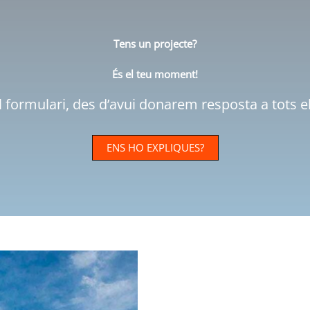
Tens un projecte?
És el teu moment!
 formulari, des d’avui donarem resposta a tots e
ENS HO EXPLIQUES?