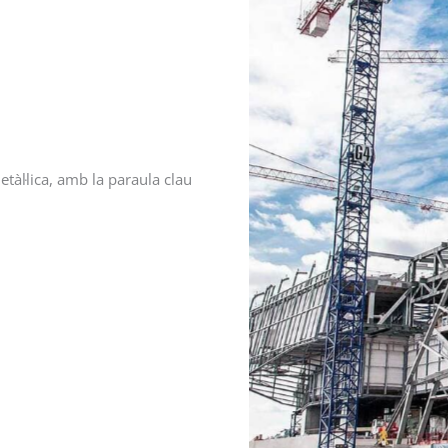
tàl·lica, amb la paraula clau