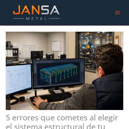
Ir
al
contenido
5 errores que cometes al elegir
el sistema estructural de tu