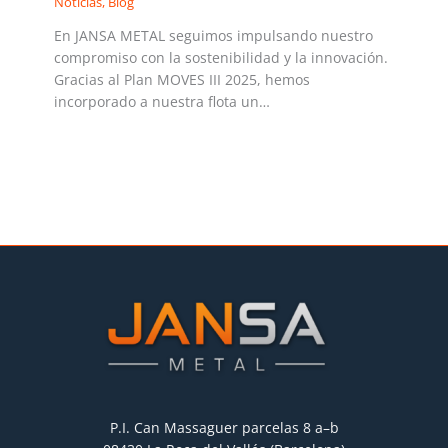
Notícias
,
Blog
En JANSA METAL seguimos impulsando nuestro
compromiso con la sostenibilidad y la innovación.
Gracias al Plan MOVES III 2025, hemos
incorporado a nuestra flota un…
Leer más »
P.I. Can Massaguer parcelas 8 a–b